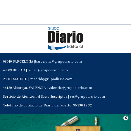
08040 BARCELONA |
barcelona@grupodiario.com
48009 BILBAO |
bilbao@grupodiario.com
28003 MADRID |
madrid@grupodiario.com
46120 Alboraya. VALENCIA |
valencia@grupodiario.com
Servicio de Atención al Socio Suscriptor |
sas@grupodiario.com
Teléfono de contacto de Diario del Puerto: 96 330 18 32
Contacto
Aviso Legal
Quiénes somos
Política de privacidad