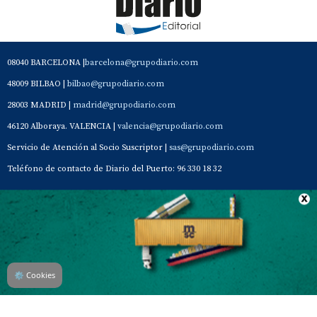
08040 BARCELONA |
barcelona@grupodiario.com
48009 BILBAO |
bilbao@grupodiario.com
28003 MADRID |
madrid@grupodiario.com
46120 Alboraya. VALENCIA |
valencia@grupodiario.com
Servicio de Atención al Socio Suscriptor |
sas@grupodiario.com
Teléfono de contacto de Diario del Puerto: 96 330 18 32
Contacto
Aviso Legal
Quiénes somos
Política de privacidad
⚙
Cookies