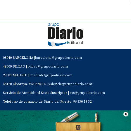
08040 BARCELONA |
barcelona@grupodiario.com
48009 BILBAO |
bilbao@grupodiario.com
28003 MADRID |
madrid@grupodiario.com
46120 Alboraya. VALENCIA |
valencia@grupodiario.com
Servicio de Atención al Socio Suscriptor |
sas@grupodiario.com
Teléfono de contacto de Diario del Puerto: 96 330 18 32
Contacto
Aviso Legal
Quiénes somos
Política de privacidad