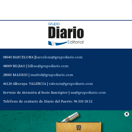
08040 BARCELONA |
barcelona@grupodiario.com
48009 BILBAO |
bilbao@grupodiario.com
28003 MADRID |
madrid@grupodiario.com
46120 Alboraya. VALENCIA |
valencia@grupodiario.com
Servicio de Atención al Socio Suscriptor |
sas@grupodiario.com
Teléfono de contacto de Diario del Puerto: 96 330 18 32
Contacto
Aviso Legal
Quiénes somos
Política de privacidad