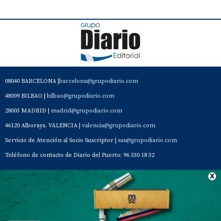
08040 BARCELONA |
barcelona@grupodiario.com
48009 BILBAO |
bilbao@grupodiario.com
28003 MADRID |
madrid@grupodiario.com
46120 Alboraya. VALENCIA |
valencia@grupodiario.com
Servicio de Atención al Socio Suscriptor |
sas@grupodiario.com
Teléfono de contacto de Diario del Puerto: 96 330 18 32
Contacto
Aviso Legal
Quiénes somos
Política de privacidad