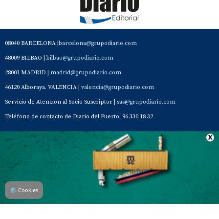
08040 BARCELONA |
barcelona@grupodiario.com
48009 BILBAO |
bilbao@grupodiario.com
28003 MADRID |
madrid@grupodiario.com
46120 Alboraya. VALENCIA |
valencia@grupodiario.com
Servicio de Atención al Socio Suscriptor |
sas@grupodiario.com
Teléfono de contacto de Diario del Puerto: 96 330 18 32
Contacto
Aviso Legal
Quiénes somos
Política de privacidad
⚙
Cookies