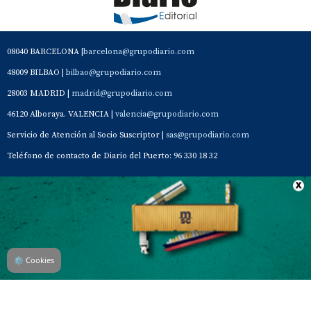
08040 BARCELONA |
barcelona@grupodiario.com
48009 BILBAO |
bilbao@grupodiario.com
28003 MADRID |
madrid@grupodiario.com
46120 Alboraya. VALENCIA |
valencia@grupodiario.com
Servicio de Atención al Socio Suscriptor |
sas@grupodiario.com
Teléfono de contacto de Diario del Puerto: 96 330 18 32
Contacto
Aviso Legal
Quiénes somos
Política de privacidad
⚙
Cookies