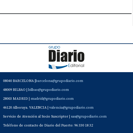
08040 BARCELONA |
barcelona@grupodiario.com
48009 BILBAO |
bilbao@grupodiario.com
28003 MADRID |
madrid@grupodiario.com
46120 Alboraya. VALENCIA |
valencia@grupodiario.com
Servicio de Atención al Socio Suscriptor |
sas@grupodiario.com
Teléfono de contacto de Diario del Puerto: 96 330 18 32