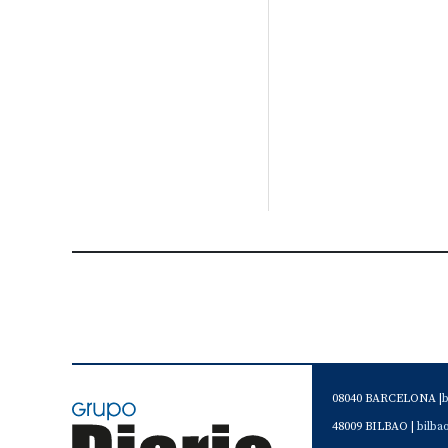
08040 BARCELONA |
48009 BILBAO |
bilb