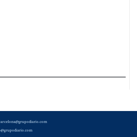
barcelona@grupodiario.com
ao@grupodiario.com