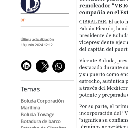
remolcador “VB Res
compañía en el Est
DP
GIBRALTAR. El acto h
Fabián Picardo, la m
presidente de Boluda
Última actualización
vicepresidente ejecu
18 junio 2024 12:12
del capitán del puert
Vicente Boluda, pre
destacado durante su
y su puerto como enc
estrecho, auténtica p
Temas
a través del Mediter
potente y preparada 
Boluda Corporación
Por su parte, el prim
Marítima
incorporación del “V
Boluda Towage
“significa su confian
Botadura de barco
términos geográficos