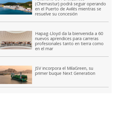
(Chemastur) podrá seguir operando
en el Puerto de Avilés mientras se
resuelve su concesión
Hapag-Lloyd da la bienvenida a 60
nuevos aprendices para carreras
profesionales tanto en tierra como
en el mar
JSV incorpora el MilaGreen, su
primer buque Next Generation
to de la ceremonia de botadura del nuevo remolcador de Boluda Towage en 