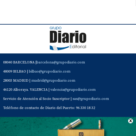
08040 BARCELONA |
barcelona@grupodiario.com
48009 BILBAO |
bilbao@grupodiario.com
28003 MADRID |
madrid@grupodiario.com
46120 Alboraya. VALENCIA |
valencia@grupodiario.com
Servicio de Atención al Socio Suscriptor |
sas@grupodiario.com
Teléfono de contacto de Diario del Puerto: 96 330 18 32
Contacto
Aviso Legal
Quiénes somos
Política de privacidad