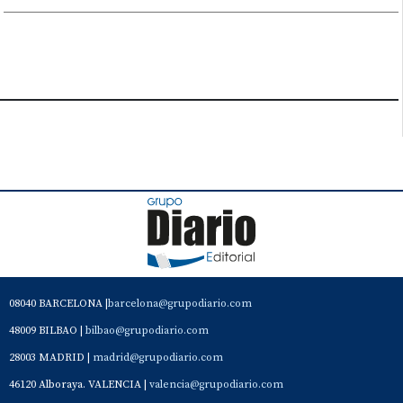
08040 BARCELONA |
barcelona@grupodiario.com
48009 BILBAO |
bilbao@grupodiario.com
28003 MADRID |
madrid@grupodiario.com
46120 Alboraya. VALENCIA |
valencia@grupodiario.com