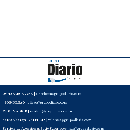
08040 BARCELONA |
barcelona@grupodiario.com
48009 BILBAO |
bilbao@grupodiario.com
28003 MADRID |
madrid@grupodiario.com
46120 Alboraya. VALENCIA |
valencia@grupodiario.com
Servicio de Atención al Socio Suscriptor |
sas@grupodiario.com