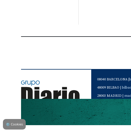
08040 BARCELONA |
48009 BILBAO |
bilb
28003 MADRID |
mad
46120 Alboraya. VAL
Servicio de Atención 
Teléfono de contacto 
⚙
Cookies