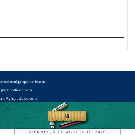
barcelona@grupodiario.com
ao@grupodiario.com
rid@grupodiario.com
ENCIA |
valencia@grupodiario.com
al Socio Suscriptor |
sas@grupodiario.com
de Diario del Puerto: 96 330 18 32
VIERNES, 7 DE AGOSTO DE 2026