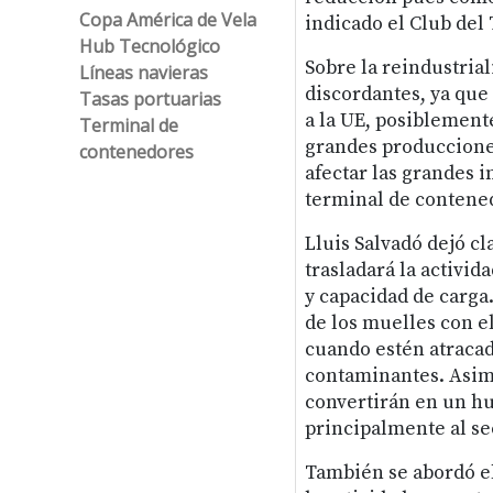
Copa América de Vela
indicado el Club del 
Hub Tecnológico
Sobre la reindustria
Líneas navieras
discordantes, ya que 
Tasas portuarias
a la UE, posiblemente
Terminal de
grandes producciones
contenedores
afectar las grandes 
terminal de contened
Lluis Salvadó dejó cla
trasladará la activid
y capacidad de carga.
de los muelles con e
cuando estén atracad
contaminantes. Asimi
convertirán en un hu
principalmente al se
También se abordó el