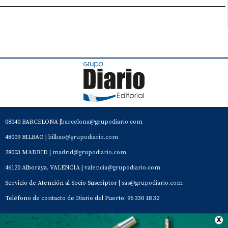
08040 BARCELONA |
barcelona@grupodiario.com
48009 BILBAO |
bilbao@grupodiario.com
28003 MADRID |
madrid@grupodiario.com
46120 Alboraya. VALENCIA |
valencia@grupodiario.com
Servicio de Atención al Socio Suscriptor |
sas@grupodiario.com
Teléfono de contacto de Diario del Puerto: 96 330 18 32
Contacto
Aviso Legal
Quiénes somos
Política de privacidad