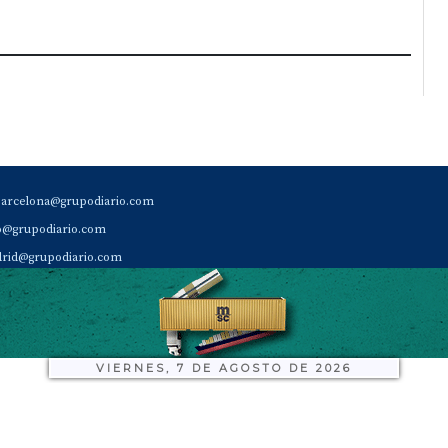
barcelona@grupodiario.com
ao@grupodiario.com
rid@grupodiario.com
ENCIA |
valencia@grupodiario.com
al Socio Suscriptor |
sas@grupodiario.com
de Diario del Puerto: 96 330 18 32
VIERNES, 7 DE AGOSTO DE 2026