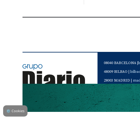
08040 BARCELONA |
48009 BILBAO |
bilb
28003 MADRID |
mad
46120 Alboraya. VAL
Servicio de Atención 
Teléfono de contacto 
⚙
Cookies