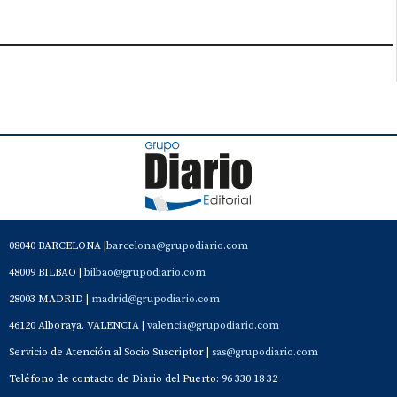
08040 BARCELONA |
barcelona@grupodiario.com
48009 BILBAO |
bilbao@grupodiario.com
28003 MADRID |
madrid@grupodiario.com
46120 Alboraya. VALENCIA |
valencia@grupodiario.com
Servicio de Atención al Socio Suscriptor |
sas@grupodiario.com
Teléfono de contacto de Diario del Puerto: 96 330 18 32