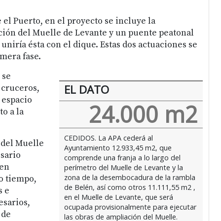
el Puerto, en el proyecto se incluye la
ión del Muelle de Levante y un puente peatonal
uniría ésta con el dique. Estas dos actuaciones se
mera fase.
 se
EL DATO
 cruceros,
 espacio
24.000 m2
o a la
CEDIDOS. La APA cederá al
 del Muelle
Ayuntamiento 12.933,45 m2, que
sario
comprende una franja a lo largo del
 en
perímetro del Muelle de Levante y la
zona de la desembocadura de la rambla
mo tiempo,
de Belén, así como otros 11.111,55 m2 ,
s e
en el Muelle de Levante, que será
esarios,
ocupada provisionalmente para ejecutar
 de
las obras de ampliación del Muelle.