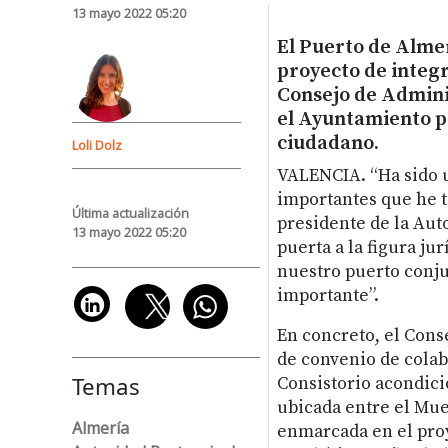
13 mayo 2022 05:20
El Puerto de Almer
proyecto de integ
Consejo de Admini
el Ayuntamiento pa
ciudadano.
Loli Dolz
VALENCIA.
“Ha sido 
importantes que he t
Última actualización
presidente de la Aut
13 mayo 2022 05:20
puerta a la figura ju
nuestro puerto conj
importante”.
En concreto, el Conse
de convenio de colab
Temas
Consistorio acondici
ubicada entre el Mue
Almería
enmarcada en el pro