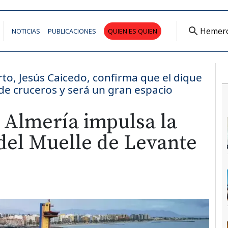
Hemer
NOTICIAS
PUBLICACIONES
QUIEN ES QUIEN
erto, Jesús Caicedo, confirma que el dique
o de cruceros y será un gran espacio
 Almería impulsa la
del Muelle de Levante