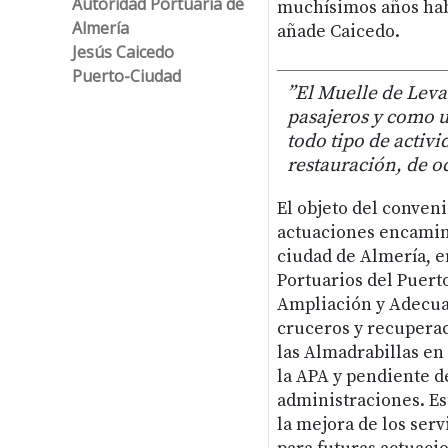
Autoridad Portuaria de
muchísimos años hab
Almería
añade Caicedo.
Jesús Caicedo
Puerto-Ciudad
”El Muelle de Leva
pasajeros y como 
todo tipo de activ
restauración, de oc
El objeto del conven
actuaciones encamina
ciudad de Almería, en
Portuarios del Puert
Ampliación y Adecuac
cruceros y recuperac
las Almadrabillas en
la APA y pendiente d
administraciones. Es
la mejora de los ser