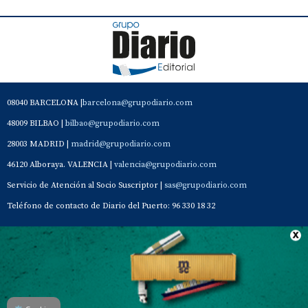
08040 BARCELONA |
barcelona@grupodiario.com
48009 BILBAO |
bilbao@grupodiario.com
28003 MADRID |
madrid@grupodiario.com
46120 Alboraya. VALENCIA |
valencia@grupodiario.com
Servicio de Atención al Socio Suscriptor |
sas@grupodiario.com
Teléfono de contacto de Diario del Puerto: 96 330 18 32
Contacto
Aviso Legal
Quiénes somos
Política de privacidad