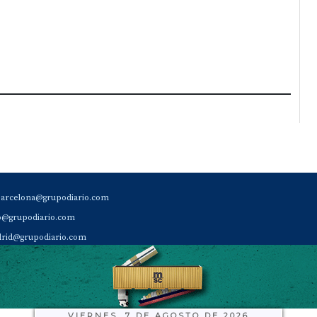
barcelona@grupodiario.com
ao@grupodiario.com
rid@grupodiario.com
ENCIA |
valencia@grupodiario.com
al Socio Suscriptor |
sas@grupodiario.com
de Diario del Puerto: 96 330 18 32
VIERNES, 7 DE AGOSTO DE 2026