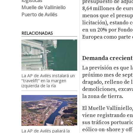
logísticas
presupuesto de adju
Muelle de Valliniello
8,64 millones de eur
Puerto de Avilés
menos que el presup
licitación), estando 
en un 20% por Fondo
RELACIONADAS
Europea como parte d
Demanda creciente
La previsión es que l
próximo mes de sept
La AP de Avilés instalará un
“travelift” en la margen
dragado, relleno de 
izquierda de la ría
demoliciones, excava
la zona de tierra.
El Muelle Valliniello
viene registrando en
sus tráficos portuari
eólico on-shore y off
La AP de Avilés paliará la