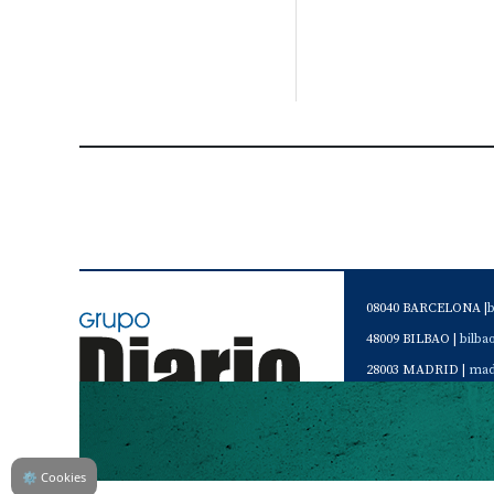
08040 BARCELONA |
48009 BILBAO |
bilb
28003 MADRID |
mad
46120 Alboraya. VAL
Servicio de Atención 
Teléfono de contacto 
⚙
Cookies