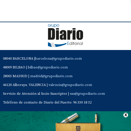
08040 BARCELONA |
barcelona@grupodiario.com
48009 BILBAO |
bilbao@grupodiario.com
28003 MADRID |
madrid@grupodiario.com
46120 Alboraya. VALENCIA |
valencia@grupodiario.com
Servicio de Atención al Socio Suscriptor |
sas@grupodiario.com
Teléfono de contacto de Diario del Puerto: 96 330 18 32
Contacto
Aviso Legal
Quiénes somos
Política de privacidad