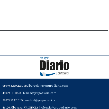
08040 BARCELONA |
barcelona@grupodiario.com
48009 BILBAO |
bilbao@grupodiario.com
28003 MADRID |
madrid@grupodiario.com
46120 Alboraya. VALENCIA |
valencia@grupodiario.com