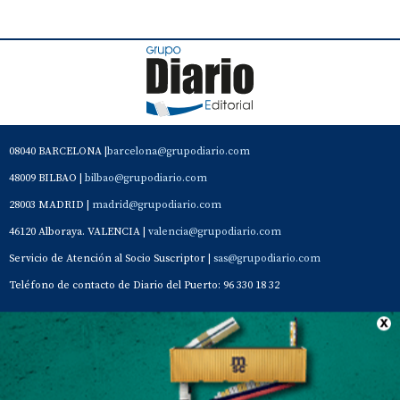
08040 BARCELONA |
barcelona@grupodiario.com
48009 BILBAO |
bilbao@grupodiario.com
28003 MADRID |
madrid@grupodiario.com
46120 Alboraya. VALENCIA |
valencia@grupodiario.com
Servicio de Atención al Socio Suscriptor |
sas@grupodiario.com
Teléfono de contacto de Diario del Puerto: 96 330 18 32
Contacto
Aviso Legal
Quiénes somos
Política de privacidad