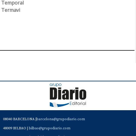
Temporal
Termavi
08040 BARCELONA |
barcelona@grupodiario.com
48009 BILBAO |
bilbao@grupodiario.com