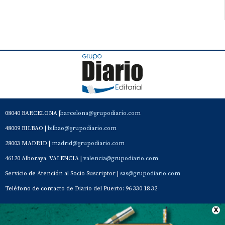
08040 BARCELONA |
barcelona@grupodiario.com
48009 BILBAO |
bilbao@grupodiario.com
28003 MADRID |
madrid@grupodiario.com
46120 Alboraya. VALENCIA |
valencia@grupodiario.com
Servicio de Atención al Socio Suscriptor |
sas@grupodiario.com
Teléfono de contacto de Diario del Puerto: 96 330 18 32
Contacto
Aviso Legal
Quiénes somos
Política de privacidad