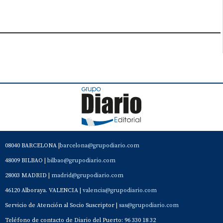
08040 BARCELONA |
barcelona@grupodiario.com
48009 BILBAO |
bilbao@grupodiario.com
28003 MADRID |
madrid@grupodiario.com
46120 Alboraya. VALENCIA |
valencia@grupodiario.com
Servicio de Atención al Socio Suscriptor |
sas@grupodiario.com
Teléfono de contacto de Diario del Puerto: 96 330 18 32