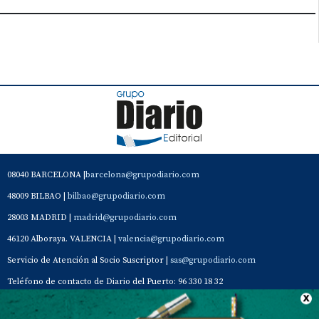
08040 BARCELONA |
barcelona@grupodiario.com
48009 BILBAO |
bilbao@grupodiario.com
28003 MADRID |
madrid@grupodiario.com
46120 Alboraya. VALENCIA |
valencia@grupodiario.com
Servicio de Atención al Socio Suscriptor |
sas@grupodiario.com
Teléfono de contacto de Diario del Puerto: 96 330 18 32
Contacto
Aviso Legal
Quiénes somos
Política de privacidad