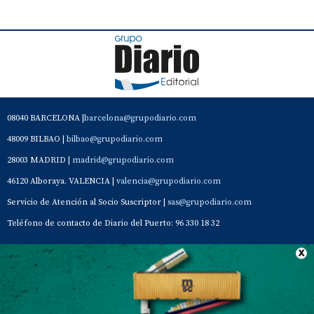
08040 BARCELONA |
barcelona@grupodiario.com
48009 BILBAO |
bilbao@grupodiario.com
28003 MADRID |
madrid@grupodiario.com
46120 Alboraya. VALENCIA |
valencia@grupodiario.com
Servicio de Atención al Socio Suscriptor |
sas@grupodiario.com
Teléfono de contacto de Diario del Puerto: 96 330 18 32
Contacto
Aviso Legal
Quiénes somos
Política de privacidad