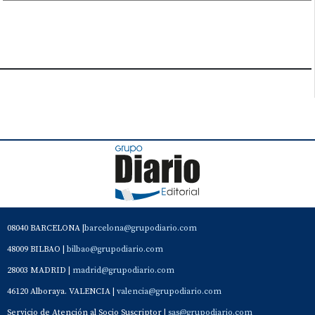
08040 BARCELONA |
barcelona@grupodiario.com
48009 BILBAO |
bilbao@grupodiario.com
28003 MADRID |
madrid@grupodiario.com
46120 Alboraya. VALENCIA |
valencia@grupodiario.com
Servicio de Atención al Socio Suscriptor |
sas@grupodiario.com