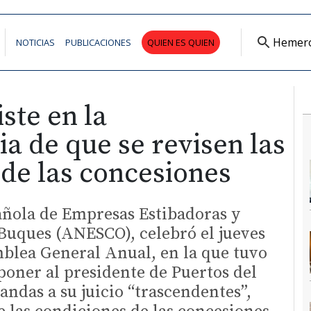
Hemer
NOTICIAS
PUBLICACIONES
QUIEN ES QUIEN
ste en la
a de que se revisen las
de las concesiones
añola de Empresas Estibadoras y
Buques (ANESCO), celebró el jueves
blea General Anual, en la que tuvo
oner al presidente de Puertos del
ndas a su juicio “trascendentes”,