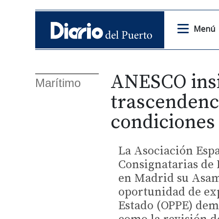
Menú
ANESCO insi
Marítimo
trascendenci
condiciones 
La Asociación Esp
Consignatarias de 
en Madrid su Asam
oportunidad de exp
Estado (OPPE) dema