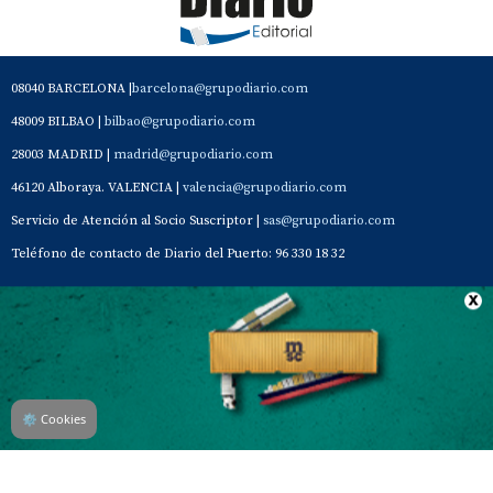
08040 BARCELONA |
barcelona@grupodiario.com
48009 BILBAO |
bilbao@grupodiario.com
28003 MADRID |
madrid@grupodiario.com
46120 Alboraya. VALENCIA |
valencia@grupodiario.com
Servicio de Atención al Socio Suscriptor |
sas@grupodiario.com
Teléfono de contacto de Diario del Puerto: 96 330 18 32
Contacto
Aviso Legal
Quiénes somos
Política de privacidad
⚙
Cookies