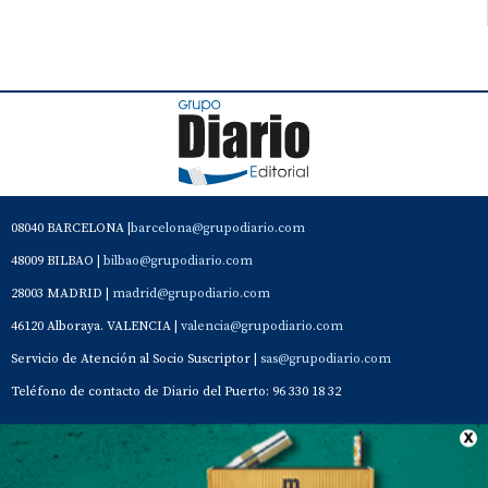
08040 BARCELONA |
barcelona@grupodiario.com
48009 BILBAO |
bilbao@grupodiario.com
28003 MADRID |
madrid@grupodiario.com
46120 Alboraya. VALENCIA |
valencia@grupodiario.com
Servicio de Atención al Socio Suscriptor |
sas@grupodiario.com
Teléfono de contacto de Diario del Puerto: 96 330 18 32
Contacto
Aviso Legal
Quiénes somos
Política de privacidad