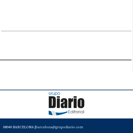
08040 BARCELONA |
barcelona@grupodiario.com