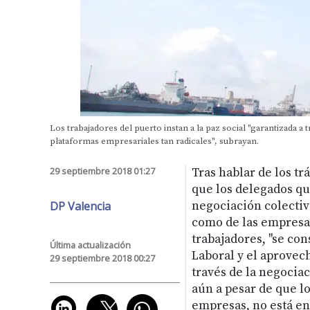
Los trabajadores del puerto instan a la paz social "garantizada a 
plataformas empresariales tan radicales", subrayan.
29 septiembre 2018 01:27
Tras hablar de los trá
que los delegados qui
DP Valencia
negociación colectiva
como de las empresas
trabajadores, "se co
Última actualización
Laboral y el aprovec
29 septiembre 2018 00:27
través de la negocia
aún a pesar de que l
empresas, no está en 