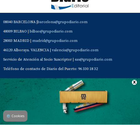
08040 BARCELONA |
barcelona@grupodiario.com
48009 BILBAO |
bilbao@grupodiario.com
28003 MADRID |
madrid@grupodiario.com
46120 Alboraya. VALENCIA |
valencia@grupodiario.com
Servicio de Atención al Socio Suscriptor |
sas@grupodiario.com
Teléfono de contacto de Diario del Puerto: 96 330 18 32
Contacto
Aviso Legal
Quiénes somos
Política de privacidad
⚙
Cookies