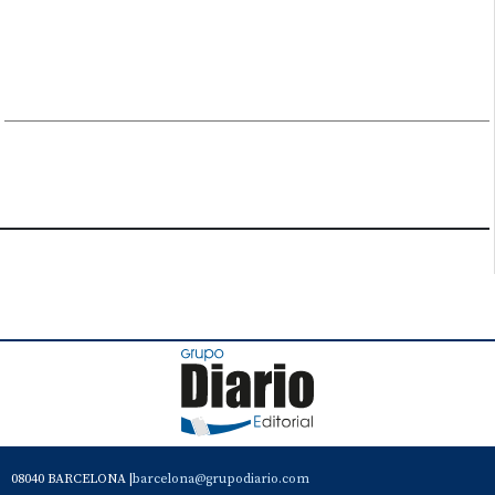
08040 BARCELONA |
barcelona@grupodiario.com