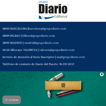
08040 BARCELONA |
barcelona@grupodiario.com
48009 BILBAO |
bilbao@grupodiario.com
28003 MADRID |
madrid@grupodiario.com
46120 Alboraya. VALENCIA |
valencia@grupodiario.com
Servicio de Atención al Socio Suscriptor |
sas@grupodiario.com
Teléfono de contacto de Diario del Puerto: 96 330 18 32
Contacto
Aviso Legal
Quiénes somos
Política de privacidad
⚙
Cookies