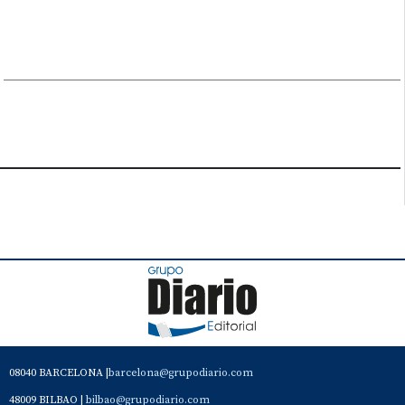
08040 BARCELONA |
barcelona@grupodiario.com
48009 BILBAO |
bilbao@grupodiario.com