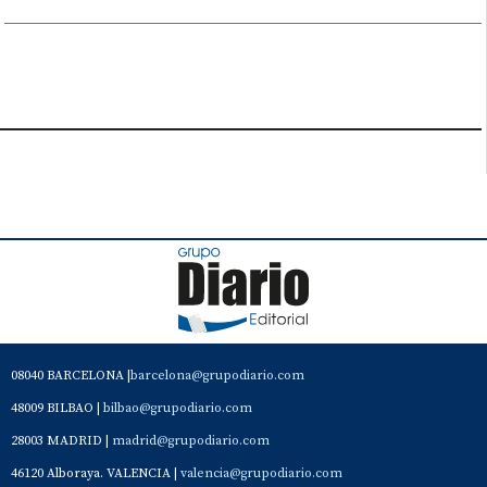
08040 BARCELONA |
barcelona@grupodiario.com
48009 BILBAO |
bilbao@grupodiario.com
28003 MADRID |
madrid@grupodiario.com
46120 Alboraya. VALENCIA |
valencia@grupodiario.com