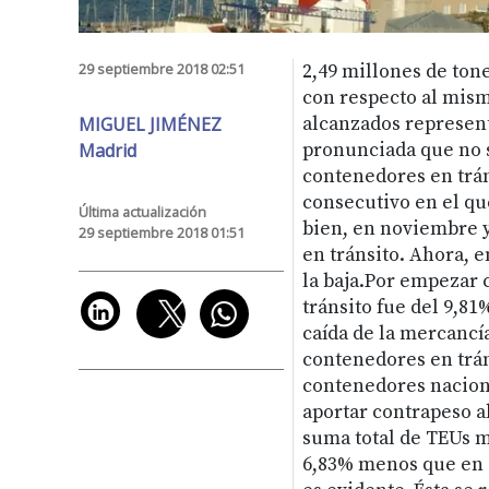
29 septiembre 2018 02:51
2,49 millones de ton
con respecto al mism
MIGUEL JIMÉNEZ
alcanzados represent
Madrid
pronunciada que no s
contenedores en trán
consecutivo en el qu
Última actualización
bien, en noviembre y
29 septiembre 2018 01:51
en tránsito. Ahora, en
la baja.Por empezar c
tránsito fue del 9,8
caída de la mercancía
contenedores en tráns
contenedores naciona
aportar contrapeso a
suma total de TEUs m
6,83% menos que en 