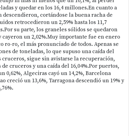
 redujo ni más ni menos que un 10,1%, al perder
eladas y quedar en los 16,4 millones.En cuanto a
n descendieron, cortándose la buena racha de
quidos retrocedieron un 2,59% hasta los 11,7
s.Por su parte, los graneles sólidos se quedaron
 y cayeron un 2,02%.Muy importante fue en enero
co ro-ro, el más pronunciado de todos. Apenas se
lones de toneladas, lo que supuso una caída del
 cruceros, sigue sin avistarse la recuperación,
s de cruceros y una caída del 16,04%.Por puertos,
un 0,62%, Algeciras cayó un 14,2%, Barcelona
bao creció un 13,6%, Tarragona descendió un 19% y
6,76%.