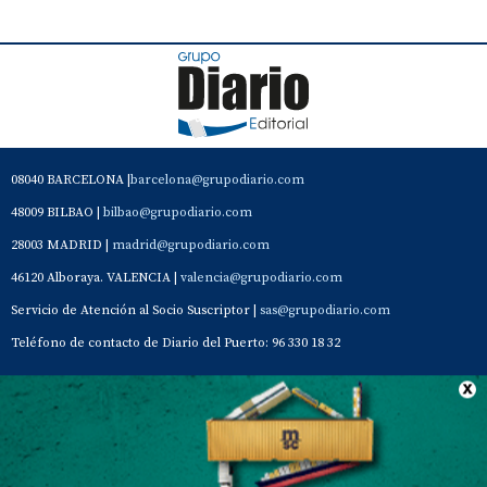
08040 BARCELONA |
barcelona@grupodiario.com
48009 BILBAO |
bilbao@grupodiario.com
28003 MADRID |
madrid@grupodiario.com
46120 Alboraya. VALENCIA |
valencia@grupodiario.com
Servicio de Atención al Socio Suscriptor |
sas@grupodiario.com
Teléfono de contacto de Diario del Puerto: 96 330 18 32
Contacto
Aviso Legal
Quiénes somos
Política de privacidad