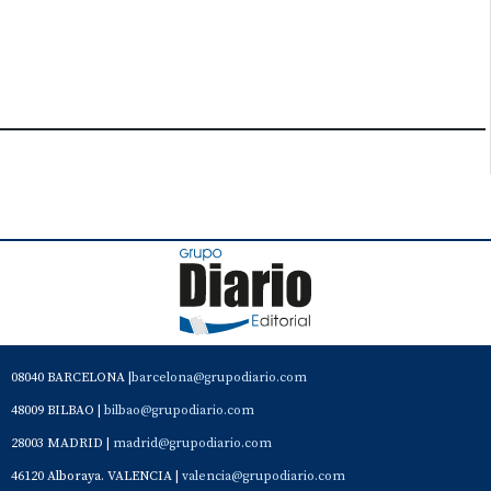
08040 BARCELONA |
barcelona@grupodiario.com
48009 BILBAO |
bilbao@grupodiario.com
28003 MADRID |
madrid@grupodiario.com
46120 Alboraya. VALENCIA |
valencia@grupodiario.com