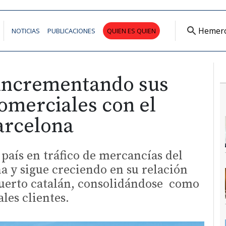
Hemer
NOTICIAS
PUBLICACIONES
QUIEN ES QUIEN
 incrementando sus
omerciales con el
arcelona
 país en tráfico de mercancías del
a y sigue creciendo en su relación
puerto catalán, consolidándose como
les clientes.