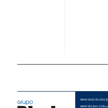
08040 BARCELONA |
48009 BILBAO |
bilb