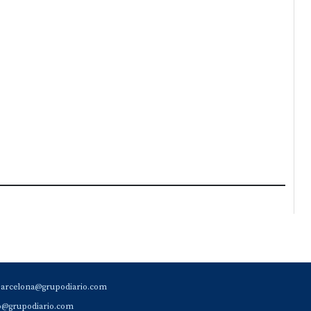
barcelona@grupodiario.com
ao@grupodiario.com