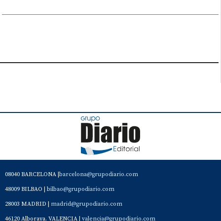
08040 BARCELONA |
barcelona@grupodiario.com
48009 BILBAO |
bilbao@grupodiario.com
28003 MADRID |
madrid@grupodiario.com
46120 Alboraya. VALENCIA |
valencia@grupodiario.com