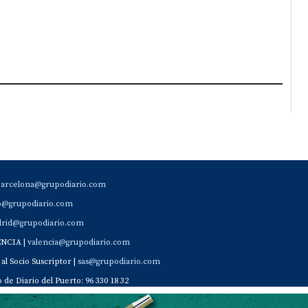
barcelona@grupodiario.com
ao@grupodiario.com
rid@grupodiario.com
ENCIA |
valencia@grupodiario.com
al Socio Suscriptor |
sas@grupodiario.com
de Diario del Puerto: 96 330 18 32