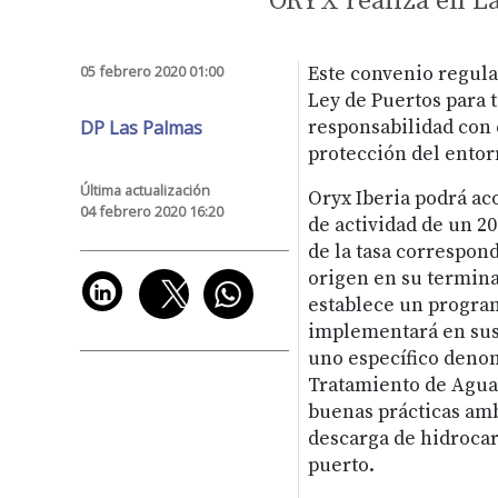
ORYX realiza en L
05 febrero 2020 01:00
Este convenio regula
Ley de Puertos para t
DP Las Palmas
responsabilidad con 
protección del entor
Última actualización
Oryx Iberia podrá aco
04 febrero 2020 16:20
de actividad de un 20
de la tasa correspond
origen en su termina
establece un program
implementará en sus 
uno específico denom
Tratamiento de Aguas
buenas prácticas ambi
descarga de hidroca
puerto.