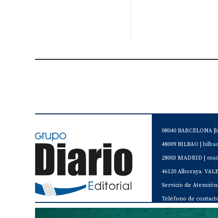
08040 BARCELONA |
48009 BILBAO |
bilb
28003 MADRID |
mad
46120 Alboraya. VAL
Servicio de Atención 
Teléfono de contacto 