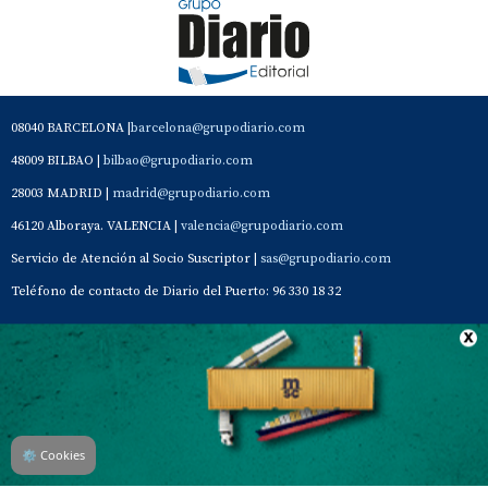
08040 BARCELONA |
barcelona@grupodiario.com
48009 BILBAO |
bilbao@grupodiario.com
28003 MADRID |
madrid@grupodiario.com
46120 Alboraya. VALENCIA |
valencia@grupodiario.com
Servicio de Atención al Socio Suscriptor |
sas@grupodiario.com
Teléfono de contacto de Diario del Puerto: 96 330 18 32
Contacto
Aviso Legal
Quiénes somos
Política de privacidad
⚙
Cookies