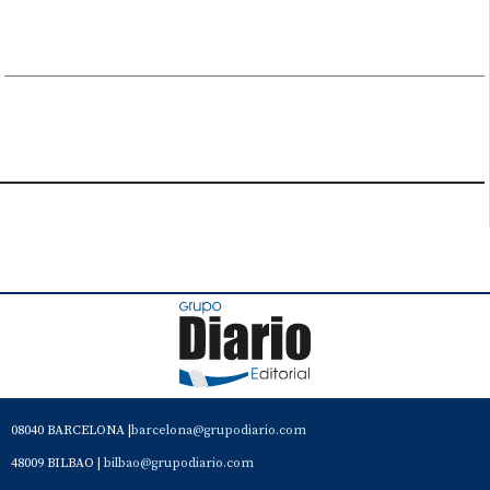
08040 BARCELONA |
barcelona@grupodiario.com
48009 BILBAO |
bilbao@grupodiario.com