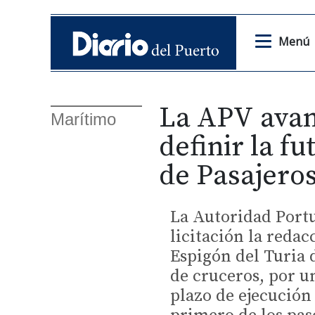
Menú
La APV avan
Marítimo
definir la f
de Pasajero
La Autoridad Portu
licitación la redac
Espigón del Turia 
de cruceros, por u
plazo de ejecución 