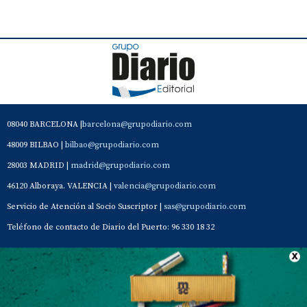
08040 BARCELONA |
barcelona@grupodiario.com
48009 BILBAO |
bilbao@grupodiario.com
28003 MADRID |
madrid@grupodiario.com
46120 Alboraya. VALENCIA |
valencia@grupodiario.com
Servicio de Atención al Socio Suscriptor |
sas@grupodiario.com
Teléfono de contacto de Diario del Puerto: 96 330 18 32
Contacto
Aviso Legal
Quiénes somos
Política de privacidad