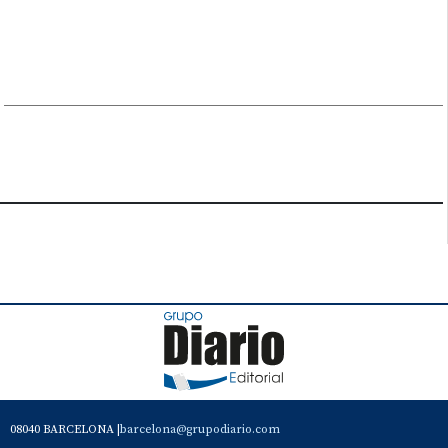
08040 BARCELONA |
barcelona@grupodiario.com